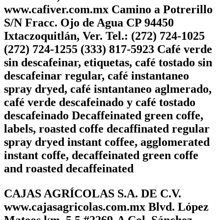
www.cafiver.com.mx Camino a Potrerillo
S/N Fracc. Ojo de Agua CP 94450
Ixtaczoquitlán, Ver. Tel.: (272) 724-1025
(272) 724-1255 (333) 817-5923 Café verde
sin descafeinar, etiquetas, café tostado sin
descafeinar regular, café instantaneo
spray dryed, café isntantaneo aglmerado,
café verde descafeinado y café tostado
descafeinado Decaffeinated green coffe,
labels, roasted coffe decaffinated regular
spray dryed instant coffee, agglomerated
instant coffe, decaffeinated green coffe
and roasted decaffeinated
CAJAS AGRÍCOLAS S.A. DE C.V.
www.cajasagricolas.com.mx Blvd. López
Mateos km. 5.5 #2269-A Col. Sánchez