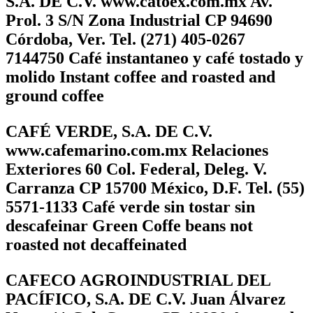
S.A. DE C.V. www.catoex.com.mx Av.
Prol. 3 S/N Zona Industrial CP 94690
Córdoba, Ver. Tel. (271) 405-0267
7144750 Café instantaneo y café tostado y
molido Instant coffee and roasted and
ground coffee
CAFÉ VERDE, S.A. DE C.V.
www.cafemarino.com.mx Relaciones
Exteriores 60 Col. Federal, Deleg. V.
Carranza CP 15700 México, D.F. Tel. (55)
5571-1133 Café verde sin tostar sin
descafeinar Green Coffe beans not
roasted not decaffeinated
CAFECO AGROINDUSTRIAL DEL
PACÍFICO, S.A. DE C.V. Juan Álvarez