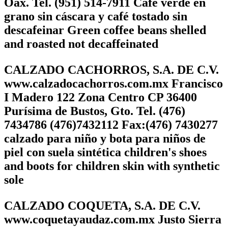
Oax. Tel. (951) 514-7911 Café verde en
grano sin cáscara y café tostado sin
descafeinar Green coffee beans shelled
and roasted not decaffeinated
CALZADO CACHORROS, S.A. DE C.V.
www.calzadocachorros.com.mx Francisco
I Madero 122 Zona Centro CP 36400
Purísima de Bustos, Gto. Tel. (476)
7434786 (476)7432112 Fax:(476) 7430277
calzado para niño y bota para niños de
piel con suela sintética children's shoes
and boots for children skin with synthetic
sole
CALZADO COQUETA, S.A. DE C.V.
www.coquetayaudaz.com.mx Justo Sierra