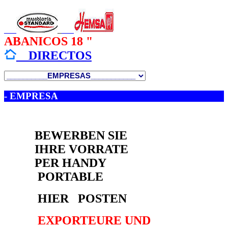
___
_
___
ABANICOS 18 "
__
DIRECTOS
- EMPRESA